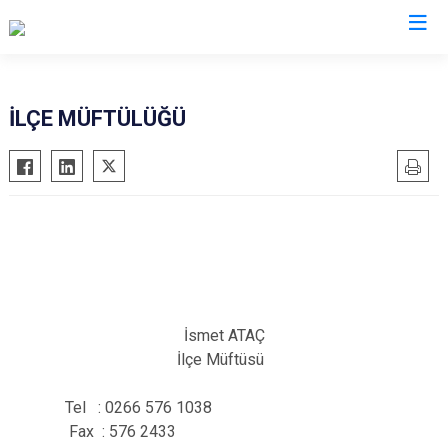
Balıkesir
İLÇE MÜFTÜLÜĞÜ
Ayvalık
Havran
Balya
İvrindi
Bandırma
Kepsut
Bigadiç
Manyas
Burhaniye
Marmara
Dursunbey
Savaştepe
İsmet ATAÇ
Edremit
Sındırgı
İlçe Müftüsü
Erdek
Susurluk
Gömeç
Karesi
Tel : 0266 576 1038
Fax : 576 2433
Gönen
Altıeylül