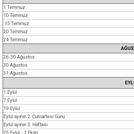
1 Temmuz
10 Temmuz
15 Temmuz
20 Temmuz
24 Temmuz
AĞUS
26-30 Ağustos
30 Ağustos
31 Ağustos
EYL
1 Eylül
7 Eylül
19 Eylül
Eylül ayının 2. Cumartesi Günü
Eylül ayının 3. Haftası
25 Eylül - 1 Ekim