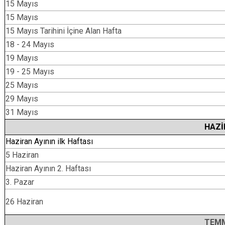
15 Mayıs
15 Mayıs
15 Mayıs Tarihini İçine Alan Hafta
18 - 24 Mayıs
19 Mayıs
19 - 25 Mayıs
25 Mayıs
29 Mayıs
31 Mayıs
HAZİ
Haziran Ayının ilk Haftası
5 Haziran
Haziran Ayının 2. Haftası
3. Pazar
26 Haziran
TEM