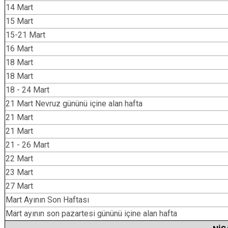
14 Mart
15 Mart
15-21 Mart
16 Mart
18 Mart
18 Mart
18 - 24 Mart
21 Mart Nevruz gününü içine alan hafta
21 Mart
21 Mart
21 - 26 Mart
22 Mart
23 Mart
27 Mart
Mart Ayının Son Haftası
Mart ayının son pazartesi gününü içine alan hafta