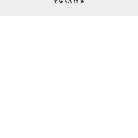
0266 576 10 05