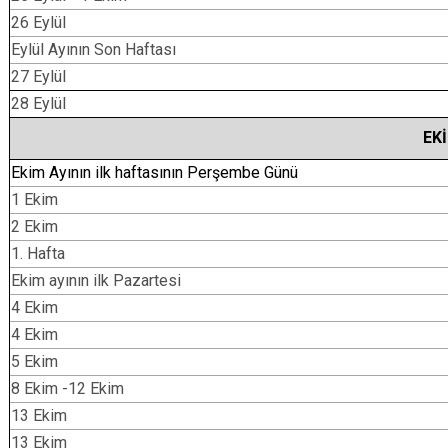
26 Eylül
Eylül Ayının Son Haftası
27 Eylül
28 Eylül
EK
Ekim Ayının ilk haftasının Perşembe Günü
1 Ekim
2 Ekim
1. Hafta
Ekim ayının ilk Pazartesi
4 Ekim
4 Ekim
5 Ekim
8 Ekim -12 Ekim
13 Ekim
13 Ekim