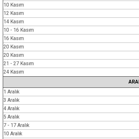
10 Kasım
12 Kasım
14 Kasım
10 - 16 Kasım
16 Kasım
20 Kasım
20 Kasım
21 - 27 Kasım
24 Kasım
ARA
1 Aralık
3 Aralık
4 Aralık
5 Aralık
7 - 17 Aralık
10 Aralık