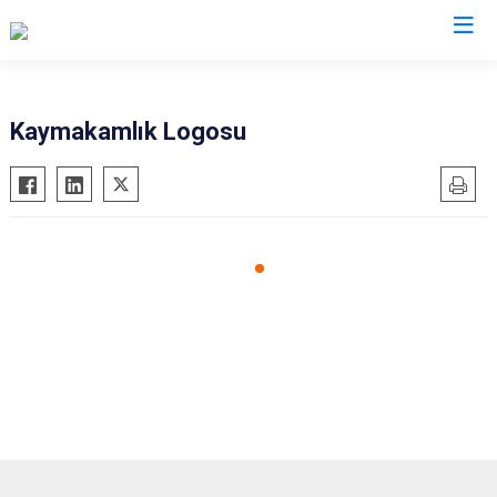
Balıkesir
Kaymakamlık Logosu
Ayvalık
Havran
Balya
İvrindi
Bandırma
Kepsut
Bigadiç
Manyas
Burhaniye
Marmara
Dursunbey
Savaştepe
Edremit
Sındırgı
Erdek
Susurluk
Gömeç
Karesi
Gönen
Altıeylül