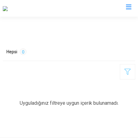
Balıkesir
Ayvalık
Havran
Hepsi
0
Balya
İvrindi
Bandırma
Kepsut
Bigadiç
Manyas
Burhaniye
Marmara
ETİKETLER
Dursunbey
Savaştepe
Uyguladığınız filtreye uygun içerik bulunamadı.
Edremit
Sındırgı
Erdek
Susurluk
Gömeç
Karesi
Gönen
Altıeylül