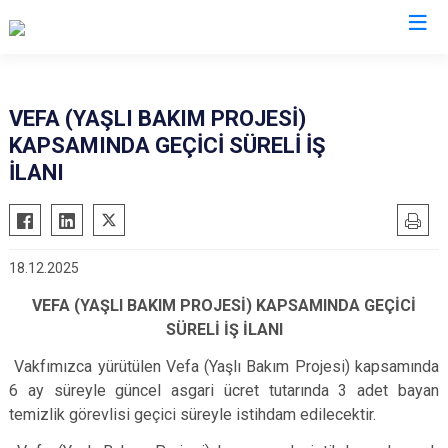
Balıkesir
VEFA (YAŞLI BAKIM PROJESİ)
KAPSAMINDA GEÇİCİ SÜRELİ İŞ
Ayvalık
Havran
İLANI
Balya
İvrindi
Bandırma
Kepsut
Bigadiç
Manyas
18.12.2025
Burhaniye
Marmara
VEFA (YAŞLI BAKIM PROJESİ) KAPSAMINDA GEÇİCİ
Dursunbey
Savaştepe
SÜRELİ İŞ İLANI
Edremit
Sındırgı
Vakfımızca yürütülen Vefa (Yaşlı Bakım Projesi) kapsamında
Erdek
Susurluk
6 ay süreyle güncel asgari ücret tutarında 3 adet bayan
Gömeç
Karesi
temizlik görevlisi geçici süreyle istihdam edilecektir.
Gönen
Altıeylül