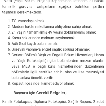
Vefa (Yaşlı Bakım Projesi) kapsamında istihdam olunacak
temizlik görevlisi çalışanların aşağıda belirtilen şartları
taşıması gerekmektedir.
T.C. vatandaşı olmak.
Medeni haklarını kullanma ehliyetine sahip olmak.
21 yaşını tamamlamış 49 yaşını doldurmamış olmak.
Kamu haklarından mahrum sayılmamak.
Adli Sicil kaydı bulunmamak.
Görevini yapmaya engel sağlık sorunu olmamak.
Geriatri Bölümü, Yaşlı ve Engelli Bakım Hizmetleri, Hasta
ve Yaşlı Refakatçiliği gibi bölümlerden mezun olanlar
veya MEB’ e bağlı kurs hizmetlerinden düzenlenen
bölümlerle ilgili sertifika sahibi olan ve lise mezuniyeti
bulunanlara öncelik verilir.
Kepsut ilçesinde ikamet ediyor olmak.
Başvuru İçin Gerekli Belgeler;
Kimlik Fotokopisi, Diploma Fotokopisi, Sağlık Raporu, 2 adet